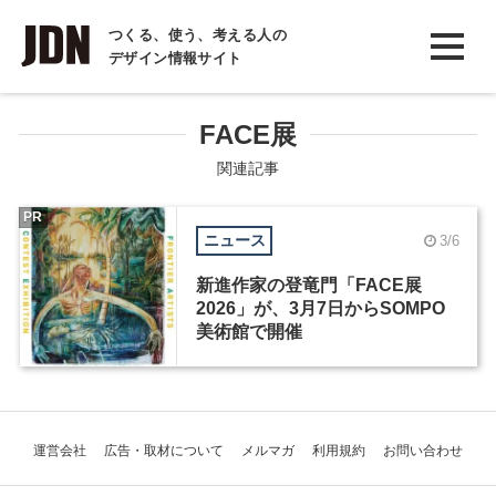
INTERVIEW
つくる、使う、考える人の
デザイン情報サイト
インタビュー
REPORT
FACE展
レポート
関連記事
COLUMN
PR
ニュース
3/6
コラム
新進作家の登竜門「FACE展
2026」が、3月7日からSOMPO
美術館で開催
運営会社
広告・取材について
メルマガ
利用規約
お問い合わせ