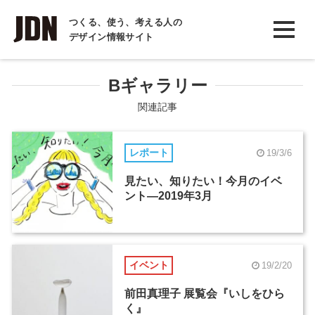
INTERVIEW
つくる、使う、考える人の
デザイン情報サイト
インタビュー
REPORT
Bギャラリー
レポート
関連記事
COLUMN
レポート
19/3/6
コラム
見たい、知りたい！今月のイベ
ント―2019年3月
イベント
19/2/20
前田真理子 展覧会『いしをひら
く』