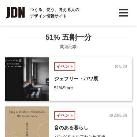
INTERVIEW
つくる、使う、考える人の
デザイン情報サイト
インタビュー
REPORT
51% 五割一分
レポート
関連記事
COLUMN
イベント
6/29
コラム
ジェフリー・バワ展
51%Store
イベント
23/9/29
音のある暮らし
バング＆オルフセン日本橋