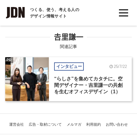
INTERVIEW
つくる、使う、考える人の
デザイン情報サイト
インタビュー
REPORT
𠮷里謙一
レポート
関連記事
COLUMN
PR
インタビュー
25/7/22
コラム
“らしさ”を集めてカタチに。空
間デザイナー・吉里謙一の共創
を生むオフィスデザイン（1）
運営会社
広告・取材について
メルマガ
利用規約
お問い合わせ