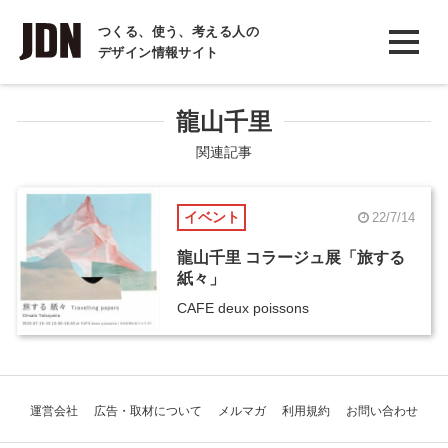
INTERVIEW
つくる、使う、考える人の
デザイン情報サイト
インタビュー
REPORT
龍山千里
レポート
関連記事
COLUMN
イベント
22/7/14
コラム
龍山千里 コラージュ展「旅する
紙々」
CAFE deux poissons
運営会社
広告・取材について
メルマガ
利用規約
お問い合わせ