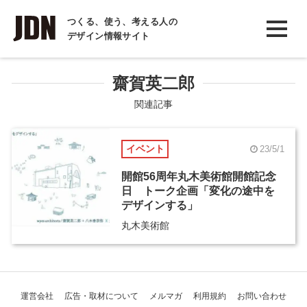
INTERVIEW
つくる、使う、考える人の
デザイン情報サイト
インタビュー
REPORT
齋賀英二郎
レポート
関連記事
COLUMN
イベント
23/5/1
コラム
開館56周年丸木美術館開館記念
日 トーク企画「変化の途中を
デザインする」
丸木美術館
運営会社
広告・取材について
メルマガ
利用規約
お問い合わせ