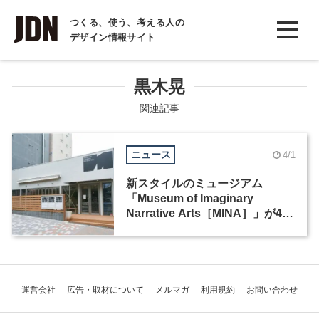
INTERVIEW
つくる、使う、考える人の
デザイン情報サイト
インタビュー
REPORT
黒木晃
レポート
関連記事
COLUMN
ニュース
4/1
コラム
新スタイルのミュージアム
「Museum of Imaginary
Narrative Arts［MINA］」が4月
1日に渋谷にオープン
運営会社
広告・取材について
メルマガ
利用規約
お問い合わせ