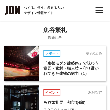
INTERVIEW
つくる、使う、考える人の
デザイン情報サイト
インタビュー
REPORT
魚谷繁礼
レポート
関連記事
COLUMN
レポート
25/12/15
コラム
「京都モダン建築祭」で味わう
意匠・素材・職人技－守り継が
れてきた建物の魅力（1）
イベント
24/9/17
魚谷繁礼展 都市を編む
ＴＯＴＯミュージアム