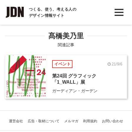
INTERVIEW
つくる、使う、考える人の
デザイン情報サイト
インタビュー
REPORT
髙橋美乃里
レポート
関連記事
COLUMN
イベント
21/9/6
コラム
第24回 グラフィック
「1_WALL」展
ガーディアン・ガーデン
運営会社
広告・取材について
メルマガ
利用規約
お問い合わせ