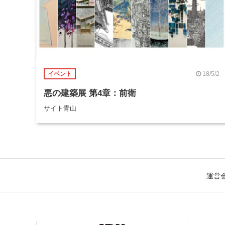
18/5/2
イベント
悪の建築展 第4章：前衛
サイト青山
運営