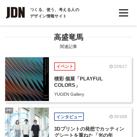
INTERVIEW
つくる、使う、考える人の
デザイン情報サイト
インタビュー
REPORT
高盛竜馬
レポート
関連記事
COLUMN
イベント
22/6/17
コラム
積彩 個展「PLAYFUL
COLORS」
YUGEN Gallery
PR
インタビュー
20/10/8
3Dプリントの発想でカッティン
グシートを重ねた「光の年