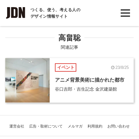
INTERVIEW
つくる、使う、考える人の
デザイン情報サイト
インタビュー
REPORT
高畠聡
レポート
関連記事
COLUMN
イベント
23/8/25
コラム
アニメ背景美術に描かれた都市
谷口吉郎・吉生記念 金沢建築館
運営会社
広告・取材について
メルマガ
利用規約
お問い合わせ