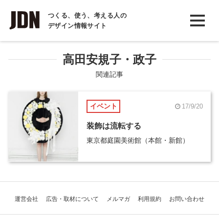
INTERVIEW
つくる、使う、考える人の
デザイン情報サイト
インタビュー
REPORT
高田安規子・政子
レポート
関連記事
COLUMN
イベント
17/9/20
コラム
装飾は流転する
東京都庭園美術館（本館・新館）
運営会社
広告・取材について
メルマガ
利用規約
お問い合わせ