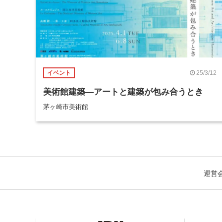
25/3/12
イベント
美術館建築―アートと建築が包み合うとき
茅ヶ崎市美術館
運営