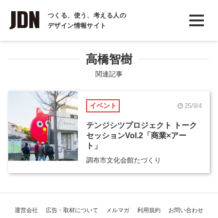
INTERVIEW
つくる、使う、考える人の
デザイン情報サイト
インタビュー
REPORT
高橋智樹
レポート
関連記事
COLUMN
イベント
25/9/4
コラム
テンジシツプロジェクト トーク
セッションVol.2「商業×アー
ト」
調布市文化会館たづくり
運営会社
広告・取材について
メルマガ
利用規約
お問い合わせ