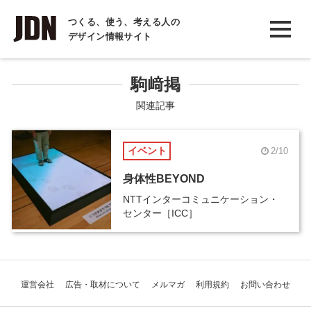
INTERVIEW
つくる、使う、考える人の
デザイン情報サイト
インタビュー
REPORT
駒﨑掲
レポート
関連記事
COLUMN
イベント
2/10
コラム
身体性BEYOND
NTTインターコミュニケーション・
センター［ICC］
運営会社
広告・取材について
メルマガ
利用規約
お問い合わせ