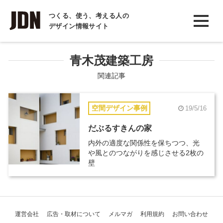
INTERVIEW
つくる、使う、考える人の
デザイン情報サイト
インタビュー
REPORT
青木茂建築工房
レポート
関連記事
COLUMN
空間デザイン事例
19/5/16
コラム
だぶるすきんの家
内外の適度な関係性を保ちつつ、光
や風とのつながりを感じさせる2枚の
壁
運営会社
広告・取材について
メルマガ
利用規約
お問い合わせ