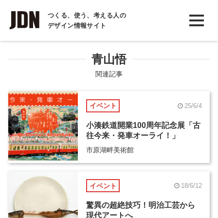
INTERVIEW
つくる、使う、考える人の
デザイン情報サイト
インタビュー
REPORT
青山悟
レポート
関連記事
COLUMN
イベント
25/6/4
コラム
小湊鉄道開業100周年記念展「古
往今来・発車オーライ！」
市原湖畔美術館
イベント
18/6/12
驚異の超絶技巧！明治工芸から
現代アートへ