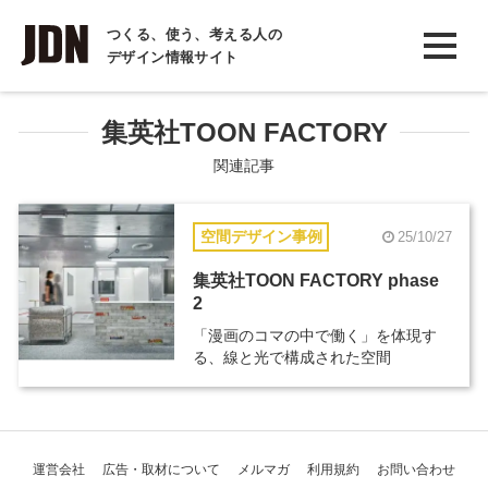
INTERVIEW
つくる、使う、考える人の
デザイン情報サイト
インタビュー
REPORT
集英社TOON FACTORY
レポート
関連記事
COLUMN
空間デザイン事例
25/10/27
コラム
集英社TOON FACTORY phase
2
「漫画のコマの中で働く」を体現す
る、線と光で構成された空間
運営会社
広告・取材について
メルマガ
利用規約
お問い合わせ