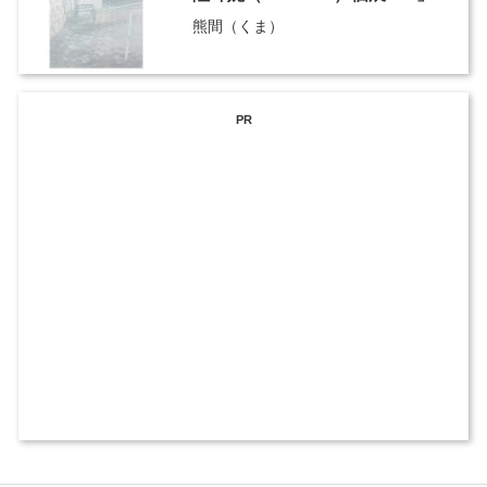
熊間（くま）
PR