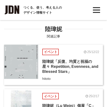
INTERVIEW
つくる、使う、考える人の
デザイン情報サイト
インタビュー
REPORT
陸瑋妮
レポート
関連記事
COLUMN
イベント
25/12/22
コラム
陸瑋妮「反復、均質と祝福の
星々 Repetition, Evenness, and
Blessed Stars」
hitoto
イベント
25/2/17
陸瑋妮（Lu Weini）個展「C」