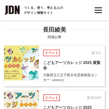
INTERVIEW
つくる、使う、考える人の
デザイン情報サイト
インタビュー
REPORT
長田綾美
レポート
関連記事
COLUMN
イベント
3/11
コラム
こどもアーツカレッジ 2025 展覧
会
大阪府立江之子島文化芸術創造セン
ター［enoco］
イベント
25/10/9
こどもアーツカレッジ 2025