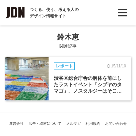
INTERVIEW
つくる、使う、考える人の
デザイン情報サイト
インタビュー
REPORT
鈴木恵
レポート
関連記事
COLUMN
レポート
15/11/10
コラム
渋谷区総合庁舎の解体を前にし
たラストイベント「シブヤのタ
マゴ」。ノスタルジーはそこか
しこに
運営会社
広告・取材について
メルマガ
利用規約
お問い合わせ