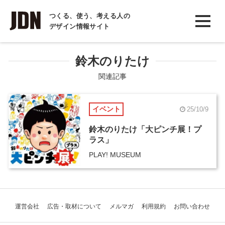
INTERVIEW
つくる、使う、考える人の
デザイン情報サイト
インタビュー
REPORT
鈴木のりたけ
レポート
関連記事
COLUMN
イベント
25/10/9
コラム
鈴木のりたけ「大ピンチ展！プ
ラス」
PLAY! MUSEUM
運営会社
広告・取材について
メルマガ
利用規約
お問い合わせ