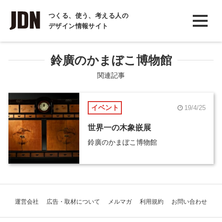
INTERVIEW
つくる、使う、考える人の
デザイン情報サイト
インタビュー
REPORT
鈴廣のかまぼこ博物館
レポート
関連記事
COLUMN
イベント
19/4/25
コラム
世界一の木象嵌展
鈴廣のかまぼこ博物館
運営会社
広告・取材について
メルマガ
利用規約
お問い合わせ