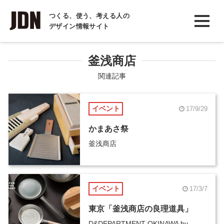
INTERVIEW
つくる、使う、考える人の
デザイン情報サイト
インタビュー
REPORT
釜浅商店
レポート
関連記事
COLUMN
イベント
17/9/29
コラム
かまあさ祭
釜浅商店
イベント
17/3/7
東京「釜浅商店の良理道具」
D&DEPARTMENT OKINAWA by