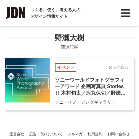
INTERVIEW
つくる、使う、考える人の
デザイン情報サイト
インタビュー
REPORT
野瀬大樹
レポート
関連記事
COLUMN
イベント
22/10/27
コラム
ソニーワールドフォトグラフィ
ーアワード 企画写真展 Stories
Ⅱ 木村旬太／沢丸保切／野瀬大
樹／船井友彦
ソニーイメージングギャラリー
運営会社
広告・取材について
メルマガ
利用規約
お問い合わせ