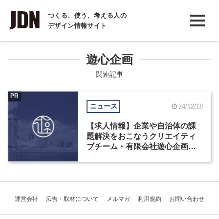
INTERVIEW
つくる、使う、考える人の
デザイン情報サイト
インタビュー
REPORT
遊心企画
レポート
関連記事
COLUMN
PR
ニュース
24/12/18
コラム
【求人情報】企業や自治体の課
題解決をおこなうクリエイティ
ブチーム・有限会社遊心企画
が、企画・ディレクターなど3職
種を募集
運営会社
広告・取材について
メルマガ
利用規約
お問い合わせ