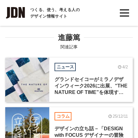
INTERVIEW
つくる、使う、考える人の
デザイン情報サイト
インタビュー
REPORT
進藤篤
レポート
関連記事
COLUMN
ニュース
4/2
コラム
グランドセイコーがミラノデザ
インウィーク2026に出展、“THE
NATURE OF TIME”を体現する
インスタレーションを展開
コラム
25/12/11
デザインの立ち話－「DESIGN
with FOCUS デザイナーの冒険