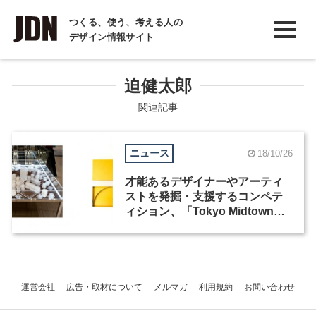
INTERVIEW
つくる、使う、考える人の
デザイン情報サイト
インタビュー
REPORT
迫健太郎
レポート
関連記事
COLUMN
ニュース
18/10/26
コラム
才能あるデザイナーやアーティ
ストを発掘・支援するコンペテ
ィション、「Tokyo Midtown
Award 2018」の結果発表
運営会社
広告・取材について
メルマガ
利用規約
お問い合わせ