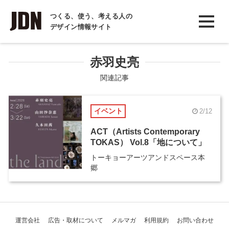
INTERVIEW
つくる、使う、考える人の
デザイン情報サイト
インタビュー
REPORT
赤羽史亮
レポート
関連記事
COLUMN
イベント
2/12
コラム
ACT（Artists Contemporary
TOKAS） Vol.8「地について」
トーキョーアーツアンドスペース本
郷
運営会社
広告・取材について
メルマガ
利用規約
お問い合わせ