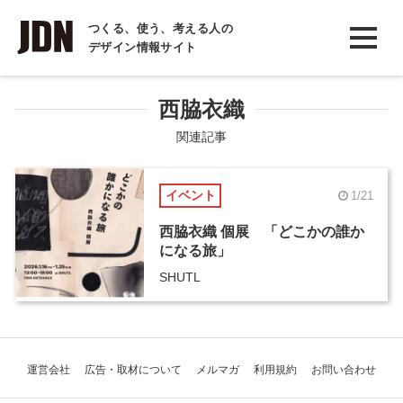
INTERVIEW
つくる、使う、考える人の
デザイン情報サイト
インタビュー
REPORT
西脇衣織
レポート
関連記事
COLUMN
イベント
1/21
コラム
西脇衣織 個展 「どこかの誰か
になる旅」
SHUTL
運営会社
広告・取材について
メルマガ
利用規約
お問い合わせ