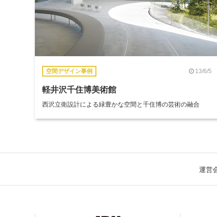
13/6/5
空間デザイン事例
軽井沢千住博美術館
西沢立衛設計による緑豊かな空間と千住博の芸術の融合
運営