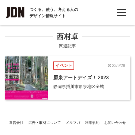
INTERVIEW
つくる、使う、考える人の
デザイン情報サイト
インタビュー
REPORT
西村卓
レポート
関連記事
COLUMN
イベント
23/9/29
コラム
原泉アートデイズ！ 2023
静岡県掛川市原泉地区全域
運営会社
広告・取材について
メルマガ
利用規約
お問い合わせ