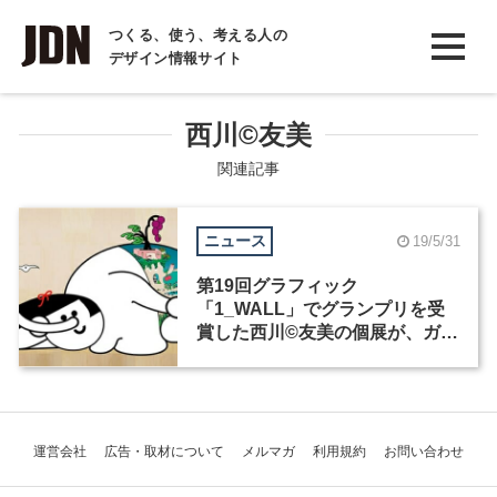
INTERVIEW
つくる、使う、考える人の
デザイン情報サイト
インタビュー
REPORT
西川©︎友美
レポート
関連記事
COLUMN
ニュース
19/5/31
コラム
第19回グラフィック
「1_WALL」でグランプリを受
賞した西川©︎友美の個展が、ガー
ディアン・ガーデンにて6月25日
から開催
運営会社
広告・取材について
メルマガ
利用規約
お問い合わせ