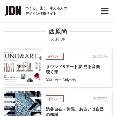
INTERVIEW
つくる、使う、考える人の
デザイン情報サイト
インタビュー
REPORT
西原尚
レポート
関連記事
COLUMN
イベント
21/10/7
コラム
サウンド&アート展-見る音楽、
聴く形
3331 Arts Chiyoda
イベント
17/7/20
渋谷自在－無限、あるいは自己
の領域