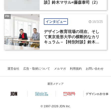
談】鈴木マサル×藤森泰司（2）
PR
インタビュー
16/3/25
デザイン教育現場の現在、そし
て東京造形大学の横断的なカリ
キュラム－【特別対談】鈴木マ
サル×藤森泰司（1）
運営会社
広告・取材について
メルマガ
利用規約
お問い合わせ
運営メディア
© 1997-2026
JDN Inc.