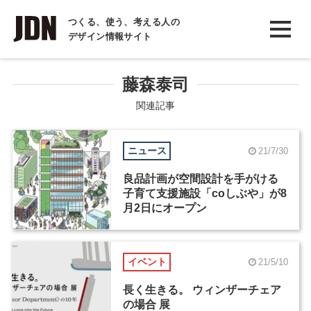
INTERVIEW
つくる、使う、考える人の
デザイン情報サイト
インタビュー
REPORT
藤森泰司
レポート
関連記事
COLUMN
ニュース
21/7/30
コラム
良品計画が空間設計を手がける
子育て支援施設「coしぶや」が8
月2日にオープン
イベント
21/5/10
長く生きる。 ウィンザーチェア
の場合 展