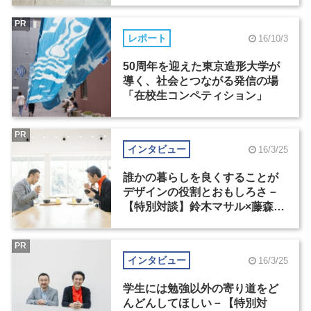
PR
レポート
16/10/3
50周年を迎えた東京造形大学が
導く、社会とつながる発信の場
「在校生コンペティション」
PR
インタビュー
16/3/25
誰かの暮らしを良くすることが
デザインの役割とおもしろさ－
【特別対談】鈴木マサル×藤森泰
司（3）
PR
インタビュー
16/3/25
学生には勉強以外の寄り道をど
んどんしてほしい－【特別対