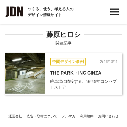
INTERVIEW
つくる、使う、考える人の
デザイン情報サイト
インタビュー
REPORT
藤原ヒロシ
レポート
関連記事
COLUMN
空間デザイン事例
16/10/11
コラム
THE PARK・ING GINZA
駐車場に隣接する、“刹那的”コンセプ
トストア
運営会社
広告・取材について
メルマガ
利用規約
お問い合わせ