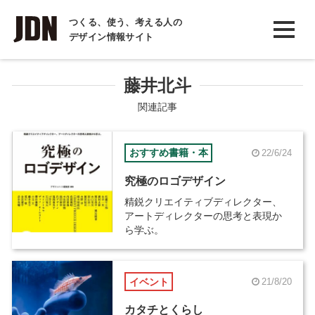
INTERVIEW
つくる、使う、考える人の
デザイン情報サイト
インタビュー
REPORT
藤井北斗
レポート
関連記事
COLUMN
おすすめ書籍・本
22/6/24
コラム
究極のロゴデザイン
精鋭クリエイティブディレクター、
アートディレクターの思考と表現か
ら学ぶ。
イベント
21/8/20
カタチとくらし