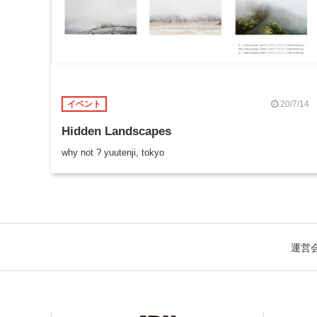
20/7/14
イベント
Hidden Landscapes
why not ? yuutenji, tokyo
運営