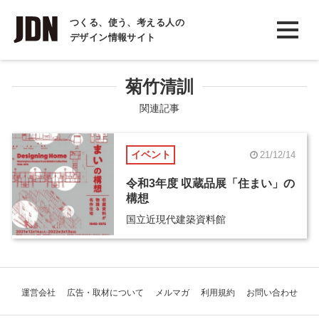
INTERVIEW
つくる、使う、考える人の
デザイン情報サイト
インタビュー
REPORT
菊竹清訓
レポート
関連記事
COLUMN
イベント
21/12/14
コラム
令和3年度 収蔵品展「住まい」の
構想
国立近現代建築資料館
運営会社
広告・取材について
メルマガ
利用規約
お問い合わせ