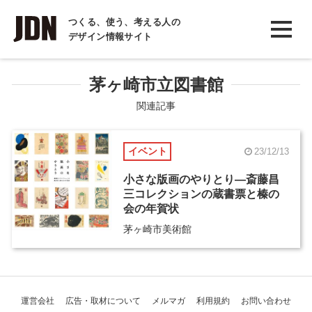
INTERVIEW
つくる、使う、考える人の
デザイン情報サイト
インタビュー
REPORT
茅ヶ崎市立図書館
レポート
関連記事
COLUMN
イベント
23/12/13
コラム
小さな版画のやりとり―斎藤昌
三コレクションの蔵書票と榛の
会の年賀状
茅ヶ崎市美術館
運営会社
広告・取材について
メルマガ
利用規約
お問い合わせ