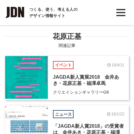
INTERVIEW
つくる、使う、考える人の
デザイン情報サイト
インタビュー
REPORT
花原正基
レポート
関連記事
COLUMN
イベント
18/4/11
コラム
JAGDA新人賞展2018 金井あ
き・花原正基・福澤卓馬
クリエイションギャラリーG8
ニュース
18/1/23
「JAGDA新人賞2018」の受賞者
は、金井あき・花原正基・福澤