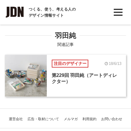
INTERVIEW
つくる、使う、考える人の
デザイン情報サイト
インタビュー
REPORT
羽田純
レポート
関連記事
COLUMN
注目のデザイナー
18/6/13
コラム
第229回 羽田純（アートディレ
クター）
運営会社
広告・取材について
メルマガ
利用規約
お問い合わせ