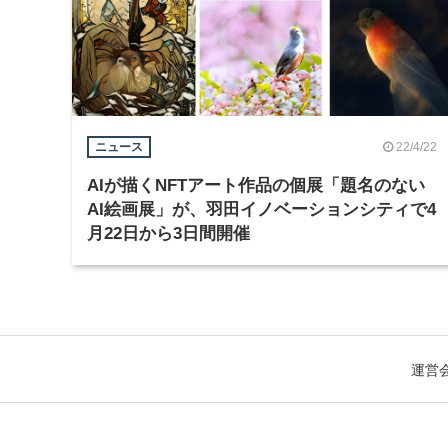
22/4/22
ニュース
AIが描くNFTアート作品の個展「題名のない
AI絵画展」が、羽田イノベーションシティで4
月22日から3日間開催
運営