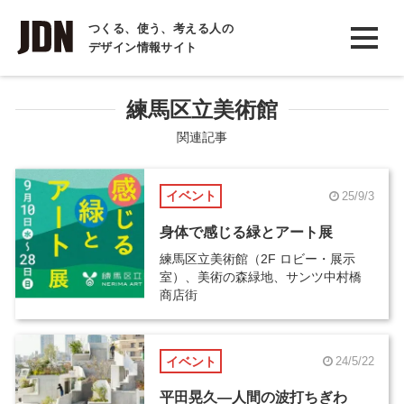
INTERVIEW
つくる、使う、考える人の
デザイン情報サイト
インタビュー
REPORT
練馬区立美術館
レポート
関連記事
COLUMN
イベント
25/9/3
コラム
身体で感じる緑とアート展
練馬区立美術館（2F ロビー・展示
室）、美術の森緑地、サンツ中村橋
商店街
イベント
24/5/22
平田晃久―人間の波打ちぎわ