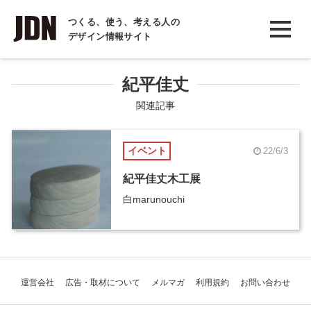
INTERVIEW
つくる、使う、考える人の
デザイン情報サイト
インタビュー
REPORT
紀平佳丈
レポート
関連記事
COLUMN
イベント
22/6/3
コラム
紀平佳丈木工展
白marunouchi
運営会社
広告・取材について
メルマガ
利用規約
お問い合わせ