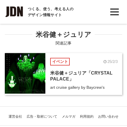
INTERVIEW
つくる、使う、考える人の
デザイン情報サイト
インタビュー
REPORT
米谷健＋ジュリア
レポート
関連記事
COLUMN
イベント
25/2/3
コラム
米谷健＋ジュリア「CRYSTAL
PALACE」
art cruise gallery by Baycrew's
運営会社
広告・取材について
メルマガ
利用規約
お問い合わせ