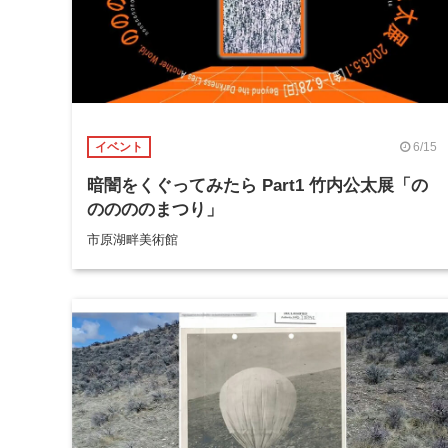
6/15
イベント
暗闇をくぐってみたら Part1 竹内公太展「の
ののののまつり」
市原湖畔美術館