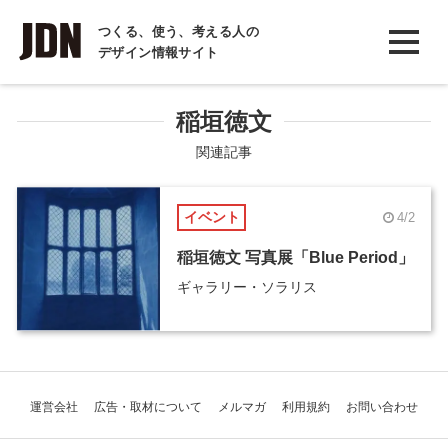
INTERVIEW
つくる、使う、考える人の
デザイン情報サイト
インタビュー
REPORT
稲垣徳文
レポート
関連記事
COLUMN
イベント
4/2
コラム
稲垣徳文 写真展「Blue Period」
ギャラリー・ソラリス
運営会社
広告・取材について
メルマガ
利用規約
お問い合わせ