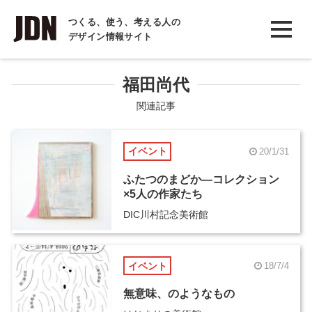
INTERVIEW
つくる、使う、考える人の
デザイン情報サイト
インタビュー
REPORT
福田尚代
レポート
関連記事
COLUMN
イベント
20/1/31
コラム
ふたつのまどか―コレクション
×5人の作家たち
DIC川村記念美術館
イベント
18/7/4
無意味、のようなもの